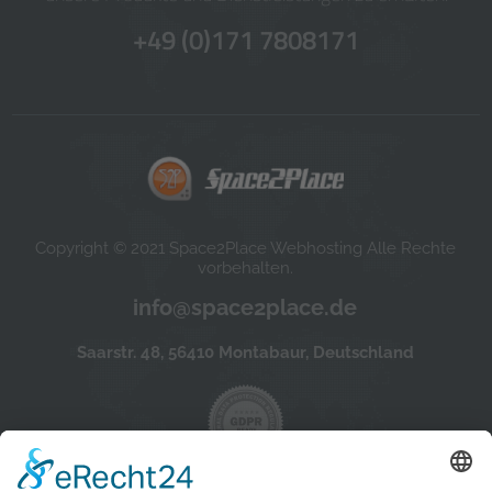
+49 (0)171 7808171
Copyright © 2021 Space2Place Webhosting Alle Rechte
vorbehalten.
info@space2place.de
Saarstr. 48, 56410 Montabaur, Deutschland