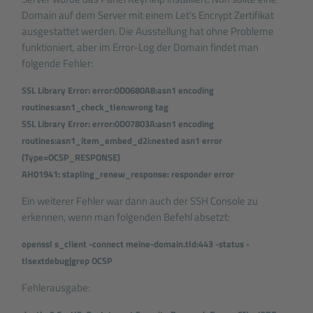
Domain auf dem Server mit einem Let's Encrypt Zertifikat
ausgestattet werden. Die Ausstellung hat ohne Probleme
funktioniert, aber im Error-Log der Domain findet man
folgende Fehler:
SSL Library Error: error:0D0680A8:asn1 encoding
routines:asn1_check_tlen:wrong tag
SSL Library Error: error:0D07803A:asn1 encoding
routines:asn1_item_embed_d2i:nested asn1 error
(Type=OCSP_RESPONSE)
AH01941: stapling_renew_response: responder error
Ein weiterer Fehler war dann auch der SSH Console zu
erkennen, wenn man folgenden Befehl absetzt:
openssl s_client -connect meine-domain.tld:443 -status -
tlsextdebug|grep OCSP
Fehlerausgabe: