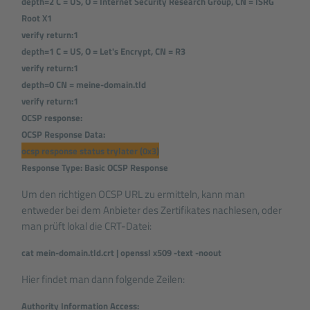
depth=2 C = US, O = Internet Security Research Group, CN = ISRG
Root X1
verify return:1
depth=1 C = US, O = Let's Encrypt, CN = R3
verify return:1
depth=0 CN = meine-domain.tld
verify return:1
OCSP response:
OCSP Response Data:
ocsp response status trylater (0x3)
Response Type: Basic OCSP Response
Um den richtigen OCSP URL zu ermitteln, kann man
entweder bei dem Anbieter des Zertifikates nachlesen, oder
man prüft lokal die CRT-Datei:
cat mein-domain.tld.crt | openssl x509 -text -noout
Hier findet man dann folgende Zeilen:
Authority Information Access: