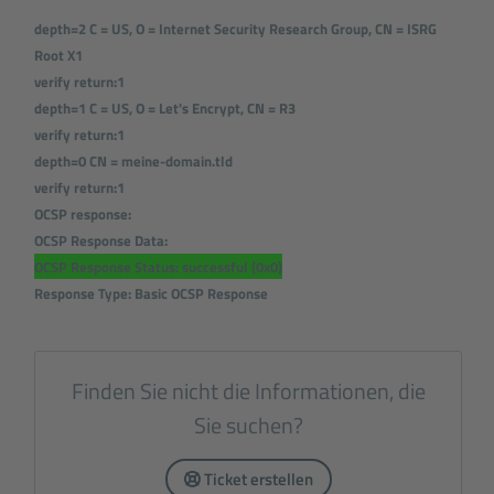
depth=2 C = US, O = Internet Security Research Group, CN = ISRG
Root X1
verify return:1
depth=1 C = US, O = Let's Encrypt, CN = R3
verify return:1
depth=0 CN = meine-domain.tld
verify return:1
OCSP response:
OCSP Response Data:
OCSP Response Status: successful (0x0)
Response Type: Basic OCSP Response
Finden Sie nicht die Informationen, die
Sie suchen?
Ticket erstellen