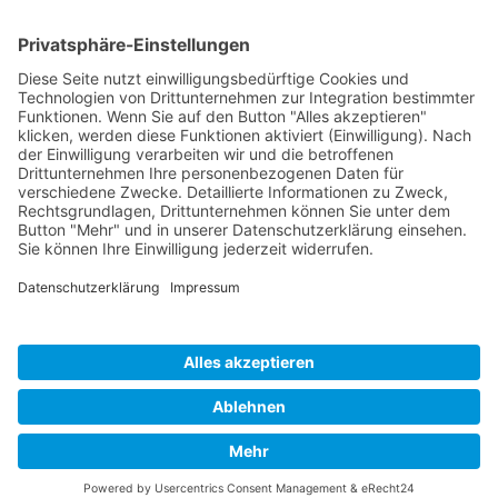
Produkte
Support
Webhosting
Downloads
Reseller Hosting
Kontakt
Server/VPS
FAQ
SSL Zertifikate
Hosted Exchange /
Microsoft 365
Unternehmen
Blog
Referenzen
AGBs
Datenschutzbestimmungen
Impressum
Cookies Verwalten