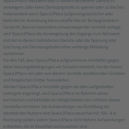
Space2Place-Netzwerk oder in diesem betriebene Dienste zu
verweigern, oder seine Dienstangebote zu sperren oder zu löschen,
insbesondere wenn Space2Place aufgrund gesetzlicher oder
behördlicher Anordnung hierzu verpflichtet ist. Bei begründetem
Verdacht, dass ein besonders schwerwiegender Verstoß vorliegt,
wird Space2Place die Verweigerung des Zugangs zum Netzwerk
und den in diesem betriebenen Dienste oder die Sperrung oder
Löschung von Dienstangeboten ohne vorherige Mitteilung
vornehmen.
Für den Fall, dass Space2Place aufgrund eines Verstoßes gegen
diese Nutzungsbedingungen ein Schaden entsteht, hat der Nutzer
Space2Place von allen aus diesem Verstoß resultierenden Schäden
und Ansprüchen Dritter freizustellen.
Werden Space2Place Verstöße gegen die oben aufgestellten
Leitregeln angezeigt, wird Space2Place im Rahmen seiner
technischen und betrieblichen Möglichkeiten den Urheber dieses
Verstoßes ermitteln. Die Aufwendungen zur Ermittlung der
Identität des Nutzers wird Space2Place pauschal mit 150,- € in
Rechnung stellen, sofern Space2Place nicht höhere Aufwendungen
entstehen, die im Einzelfall nachzuweisen sind.