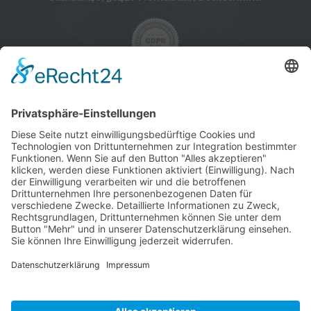
Produkte
Support
Webhosting
Downloads
Reseller Hosting
Kontakt
Server/VPS
FAQ
SSL Zertifikate
Hosted Exchange /
Microsoft 365
Unternehmen
Blog
Referenzen