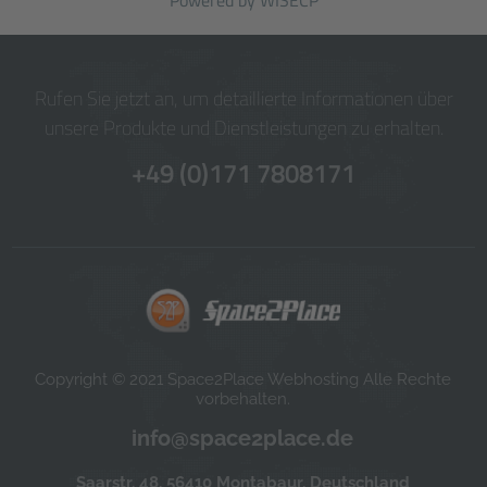
Powered by
WISECP
Rufen Sie jetzt an, um detaillierte Informationen über
unsere Produkte und Dienstleistungen zu erhalten.
+49 (0)171 7808171
Copyright © 2021 Space2Place Webhosting Alle Rechte
vorbehalten.
info@space2place.de
Saarstr. 48, 56410 Montabaur, Deutschland