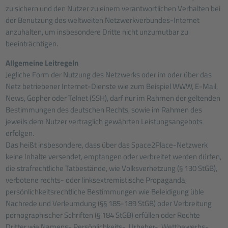
zu sichern und den Nutzer zu einem verantwortlichen Verhalten bei
der Benutzung des weltweiten Netzwerkverbundes-Internet
anzuhalten, um insbesondere Dritte nicht unzumutbar zu
beeinträchtigen.
Allgemeine Leitregeln
Jegliche Form der Nutzung des Netzwerks oder im oder über das
Netz betriebener Internet-Dienste wie zum Beispiel WWW, E-Mail,
News, Gopher oder Telnet (SSH), darf nur im Rahmen der geltenden
Bestimmungen des deutschen Rechts, sowie im Rahmen des
jeweils dem Nutzer vertraglich gewährten Leistungsangebots
erfolgen.
Das heißt insbesondere, dass über das Space2Place-Netzwerk
keine Inhalte versendet, empfangen oder verbreitet werden dürfen,
die strafrechtliche Tatbestände, wie Volksverhetzung (§ 130 StGB),
verbotene rechts- oder linksextremistische Propaganda,
persönlichkeitsrechtliche Bestimmungen wie Beleidigung üble
Nachrede und Verleumdung (§§ 185-189 StGB) oder Verbreitung
pornographischer Schriften (§ 184 StGB) erfüllen oder Rechte
Dritter wie Namens- Persönlichkeits-, Urheber-, Wettbewerbs-